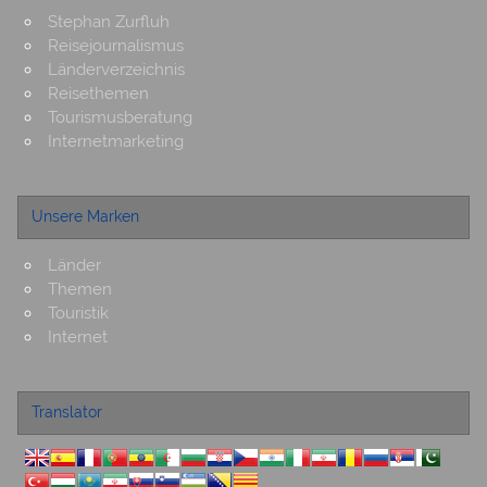
Stephan Zurfluh
Reisejournalismus
Länderverzeichnis
Reisethemen
Tourismusberatung
Internetmarketing
Unsere Marken
Länder
Themen
Touristik
Internet
Translator