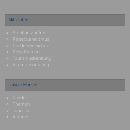
Aktivitäten
Stephan Zurfluh
Reisejournalismus
Länderverzeichnis
Reisethemen
Tourismusberatung
Internetmarketing
Unsere Marken
Länder
Themen
Touristik
Internet