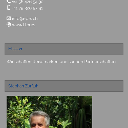
+41 56 426 54 30
+41 79 320 57 91
info@i-p-s.ch
www.t.tours
Mission
Wir schaffen Reisemarken und suchen Partnerschaften
Stephan Zurfluh