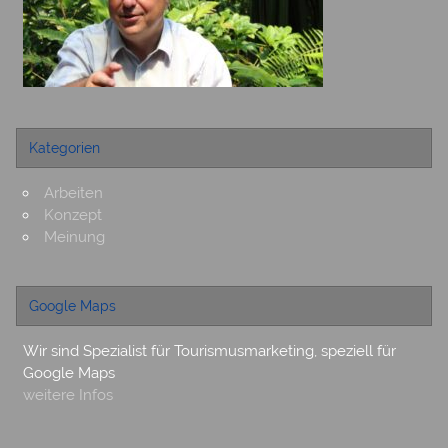
Kategorien
Arbeiten
Konzept
Meinung
Google Maps
Wir sind Spezialist für Tourismusmarketing, speziell für
Google Maps
weitere Infos